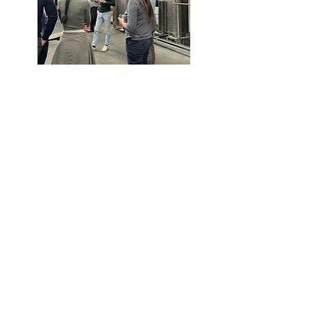
23/01/2025
Nieuwe
bezoekformules
en workshops
Bekijk onze formules via
onderstaande knop om een
bezoek aan onze stokerij vast te
leggen. Het is ook mogelijk om in
groep je eigen gin samen te
stellen en achter je eigen fles te
bottelen tijdens een
Cockney's
Gin Workshop
.
BEZOEK