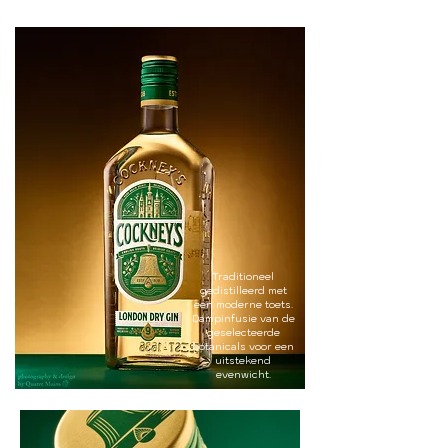
Traditioneel
gedistilleerd met
een moderne toets.
Dampinfusie van de
geselecteerde
botanicals voor een
uitstekend
evenwicht.