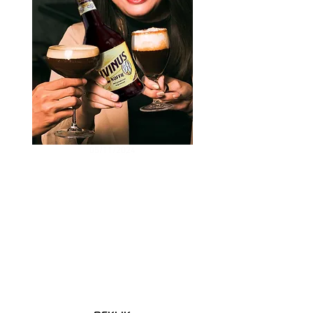
05/11/2024
Livinus koffielikeur in
nieuwe packaging
Na enkele decennia wordt de
geliefde Livinuskoffie in een
compleet nieuwe fles met beter
passend etiket gestoken. Verder
geen veranderingen, het recept
van Livinus is ongewijzigd.