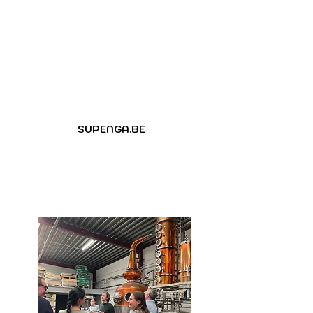
van licht bittere, fruitige en
laagalcoholische aperitieven. Met
een hip imago en een herkenbare
huisstijl begint Supenga aan een
drukke zomer. Proef hem
binnenkort snel op je favoriete
terras!
SUPENGA.BE