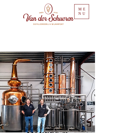
ME
NU