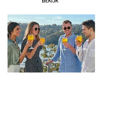
BEKIJK
10/03/2025
Van der Schueren lanceert
Supenga - een Belgische
bittere aperitief
De zomer van 2025 wordt die van
Supenga! Met een innovatief en
uniek verhaal en smaak mikt Van
der Schueren op de liefhebber