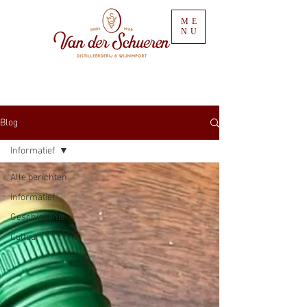
ME
NU
Blog
Informatief
Alle berichten
Informatief
Geschiedenis
Cultuur